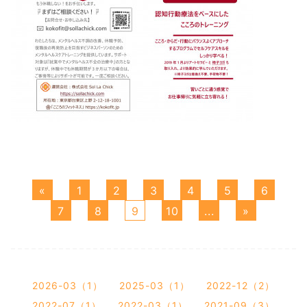
«
1
2
3
4
5
6
7
8
9
10
...
»
2026-03（1）
2025-03（1）
2022-12（2）
2022-07（1）
2022-03（1）
2021-09（3）