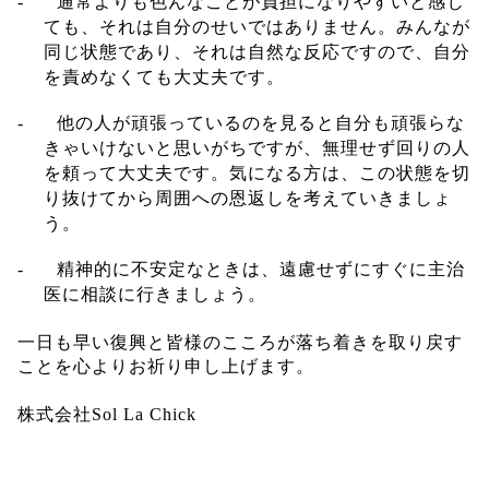
-
通常よりも色んなことが負担になりやすいと感じ
ても、それは自分の
せいではありません。
みんなが
同じ状態であり、それは自然な反応ですので、自分
を責めなくても
大丈夫です。
-
他の人が頑張っているのを見ると自分も頑張らな
きゃいけないと思いがち
ですが、
無理せず回りの人
を頼って大丈夫です。
気になる方は、この状態を切
り抜けてから周囲への恩返しを考えていきま
しょ
う。
-
精神的に不安定なときは、
遠慮せずにすぐに主治
医に相談に行きましょう
。
一日も早い復興と皆様のこころが落ち着きを取り戻す
ことを心よりお祈り申し上げます。
株式会社
Sol La Chick