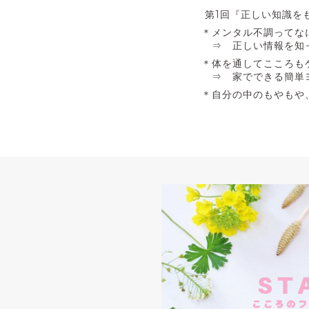
第1回『正しい知識を
＊メンタル不調ってな
⇒ 正しい情報を知っ
＊体を通してこころも
⇒ 家でできる簡単ヨ
＊自分の中のもやも